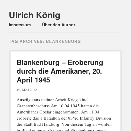
Ulrich König
Main menu
Skip
Impressum
Über den Author
to
content
TAG ARCHIVES:
BLANKENBURG
Blankenburg – Eroberung
durch die Amerikaner, 20.
April 1945
10. MAI 2012
Auszüge aus meiner Arbeit Kriegskind
Granatenbeschuss Am 10.04.1945 hatten die
Amerikaner Goslar eingenommen. Am 11.04.
eroberte das 1.Bataillon der 83^rd Infantry Division
die Stadt Bad Harzburg. Von diesem Tag an wurden
in Blankenburg, Straßen und Straßenkreuzungen